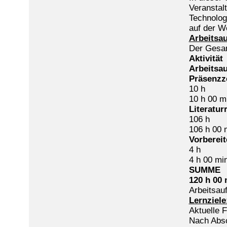
Veranstalt
Technolog
auf der W
Arbeitsa
Der Gesam
Aktivität
Arbeitsa
Präsenzze
10 h
10 h 00 m
Literatur
106 h
106 h 00 
Vorbereit
4 h
4 h 00 mi
SUMME
120 h 00 
Arbeitsau
Lernziele
Aktuelle 
Nach Absc