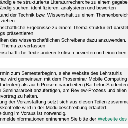
tändig eine strukturierte Literaturrecherche zu einem gegeb
tändig suchen, identifizieren, analysieren und bewerten
tand der Technik bzw. Wissenshaft zu einem Themenbereich d
 ziehen
nschaftliche Ergebnisse zu einem Thema strukturiert darst
ags präsentieren
iken des wissenschaftlichen Schreibens dazu anzuwenden, e
 Thema zu verfassen
nschaftliche Texte anderer kritisch bewerten und einordnen
ermin zum Semesterbeginn, siehe Website des Lehrstuhls
ar wird gemeinsam mit dem Proseminar Mobile Computing g
tudenten) als auch Proseminararbeiten (Bachelor-Studenten) 
ne Seminararbeit anzufertigen, am Review-Prozess und allen
vortrag zu halten.
ung der Veranstaltung setzt sich aus diesen Teilen zusamm
skontrolle wird in der Modulbeschreibung erläutert.
ldung im Voraus ist notwendig.
Anmeldeinformationen entnehmen Sie bitte der
Webseite des 