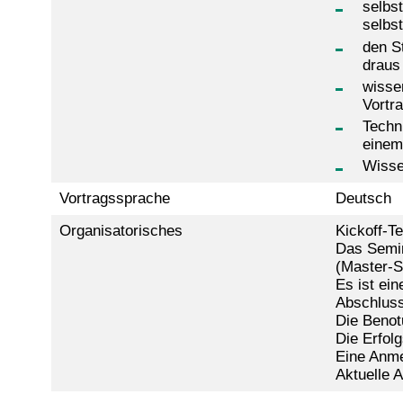
selbs
selbs
den S
draus
wisse
Vortr
Techn
einem
Wisse
Vortragssprache
Deutsch
Organisatorisches
Kickoff-T
Das Semin
(Master-S
Es ist ei
Abschluss
Die Benot
Die Erfolg
Eine Anme
Aktuelle 