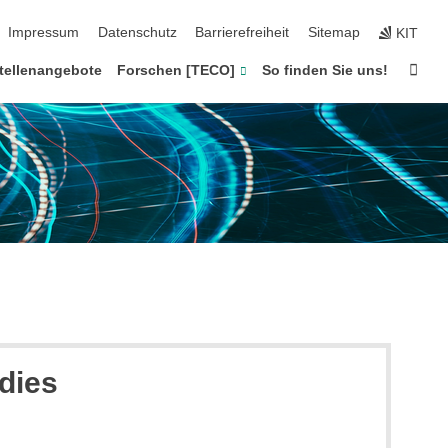
ion überspringen
Impressum
Datenschutz
Barrierefreiheit
Sitemap
KIT
Star
tellenangebote
Forschen [TECO]
So finden Sie uns!
dies